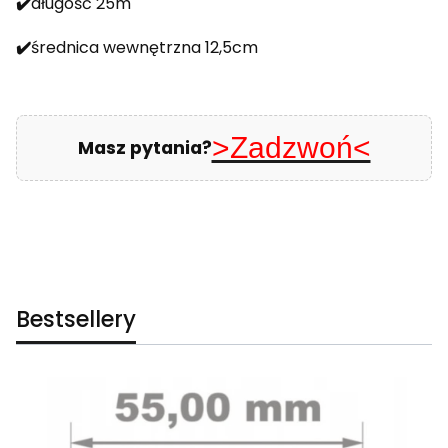
✔️
długość 25m
✔️
średnica wewnętrzna 12,5cm
>Zadzwoń<
Masz pytania?
Bestsellery