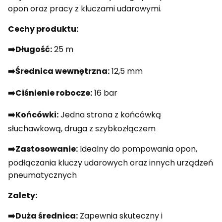
opon oraz pracy z kluczami udarowymi.
Cechy produktu:
➡️Długość:
25 m
➡️Średnica wewnętrzna:
12,5 mm
➡️Ciśnienie robocze:
16 bar
➡️Końcówki:
Jedna strona z końcówką
słuchawkową, druga z szybkozłączem
➡️Zastosowanie:
Idealny do pompowania opon,
podłączania kluczy udarowych oraz innych urządzeń
pneumatycznych
Zalety:
➡️Duża średnica:
Zapewnia skuteczny i