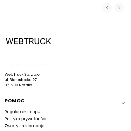
537 530 773
kontakt@webtruck.pl
WebTruck Sp. z o.o.
ul. Białostocka 27
07-200 Natalin
Linki w stopce
POMOC
Regulamin sklepu
Polityka prywatności
Zwroty i reklamacje