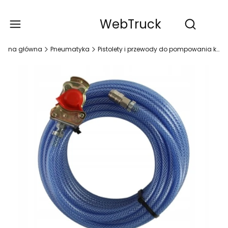
WebTruck
Produ
Otwórz wy
trona główna
Pneumatyka
Pistolety i przewody do pompowania kół