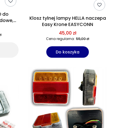
D do
Klosz tylnej lampy HELLA naczepa
odowe,
Easy Krone EASYCONN
gnes
45,00 zł
ł
Cena regularna:
55,00 zł
Do koszyka