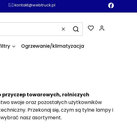
kontakt@webtruck.pl
Produkty w k
Wyczyść
Szukaj
filtry
Ogrzewanie/klimatyzacja
o przyczep towarowych, rolniczych
ństwo swoje oraz pozostałych użytkowników
chniczny. Przekonaj się, czym są tylne lampy i
to wybrać nasz asortyment.