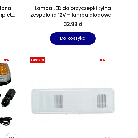
olona
Lampa LED do przyczepki tylna
mplet
zespolona 12V – lampa diodowa z
ir
przewodem do przyczepy
32,99 zł
Do koszyka
-9%
Okazja
-18%