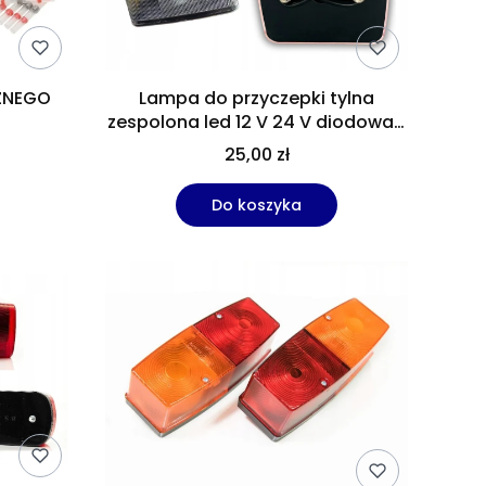
ZNEGO
Lampa do przyczepki tylna
zespolona led 12 V 24 V diodowa z
przewodem
25,00 zł
Do koszyka