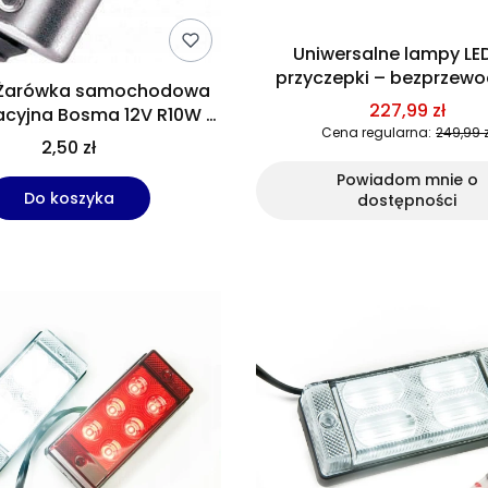
Uniwersalne lampy LE
przyczepki – bezprzew
Żarówka samochodowa
tylne, montaż na ma
227,99 zł
acyjna Bosma 12V R10W -
Cena regularna:
249,99 z
1szt uniwersalny
2,50 zł
Powiadom mnie o
Do koszyka
dostępności