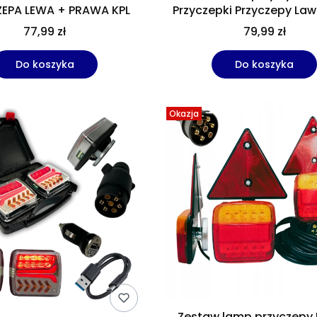
EPA LEWA + PRAWA KPL
Przyczepki Przyczepy Law
24V lewa prawa
77,99 zł
79,99 zł
Do koszyka
Do koszyka
Okazja
Zestaw lamp przyczepy 