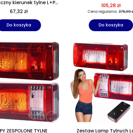
zny kierunek tylne L+P
zestaw z wiązką 7,5
105,28 zł
przyczepy 12V
67,32 zł
Cena regularna:
375,99 z
Do koszyka
Do koszyka
PY ZESPOLONE TYLNE
Zestaw Lamp Tylnych 