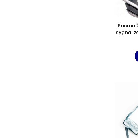
Bosma 
sygnaliz