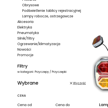
Obrysowe
Podświetlenie tablicy rejestracyjnej
Lampy robocze, ostrzegawcze
Lista 
Akcesoria
Elektryka
Pneumatyka
Silnik/filtry
Ogrzewanie/klimatyzacja
Nowości
Promocje
Koniec menu
Filtry
w kategorii: Przyczepy / Przyczepki
Wybrane
Wyczyść
CENA
Lamp
Cena od
Cena do