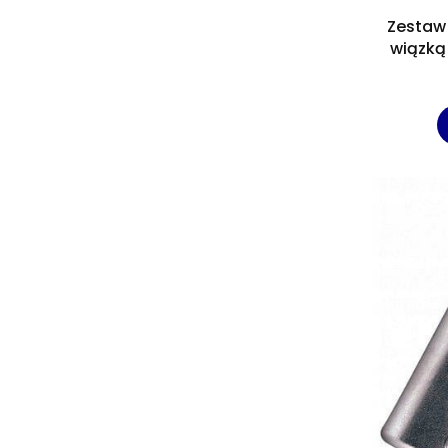
Zestaw 
wiązką
Komple
(