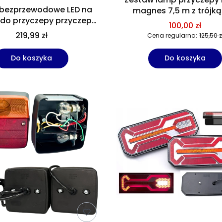
bezprzewodowe LED na
magnes 7,5 m z trójk
do przyczepy przyczepki
100,00 zł
12V 24V
219,99 zł
Cena regularna:
125,50 z
Do koszyka
Do koszyka