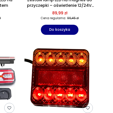
ątem
przyczepki – oświetlenie 12/24V,
przewód 7,5 m
89,99 zł
ł
Cena regularna:
99,45 zł
Do koszyka