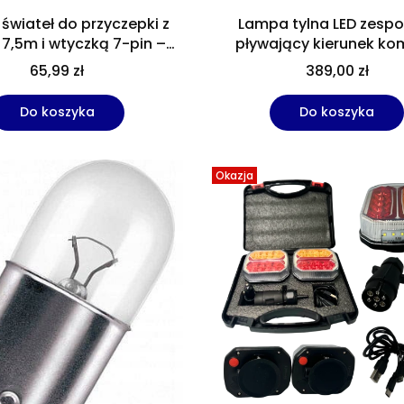
świateł do przyczepki z
Lampa tylna LED zesp
 7,5m i wtyczką 7-pin –
pływający kierunek ko
tny system oświetlenia
przyczepa naczepa t
65,99 zł
389,00 zł
Homologacja E9)
Do koszyka
Do koszyka
Okazja