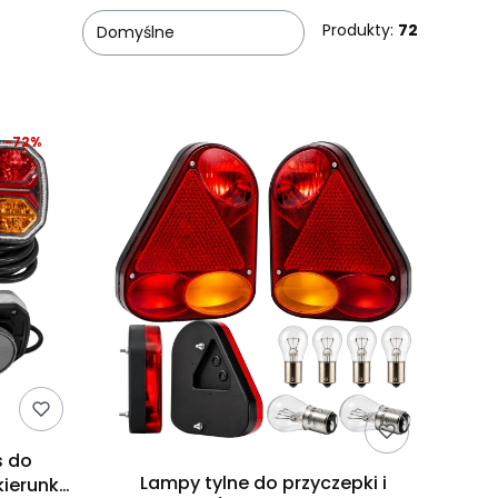
Produkty:
72
Domyślne
-72%
s do
Lampy tylne do przyczepki i
ierunki,