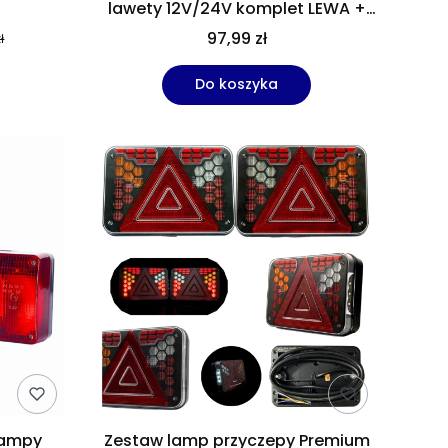
lawety 12V/24V komplet LEWA +
 m
PRAWA z żarówkami |
97,99 zł
ł
homologacja E9
Do koszyka
Lampy
Zestaw lamp przyczepy Premium