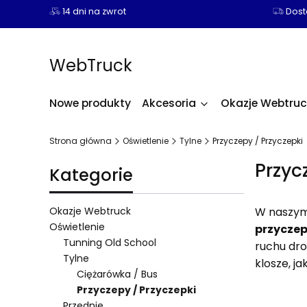
14 dni na zwrot
Dosta
WebTruck
Nowe produkty
Akcesoria
Okazje Webtruc
Strona główna
Oświetlenie
Tylne
Przyczepy / Przyczepki
Przyc
Kategorie
Okazje Webtruck
W naszym 
Oświetlenie
przyczep
Tunning Old School
ruchu dro
Tylne
klosze, j
Ciężarówka / Bus
Przyczepy / Przyczepki
Przednie