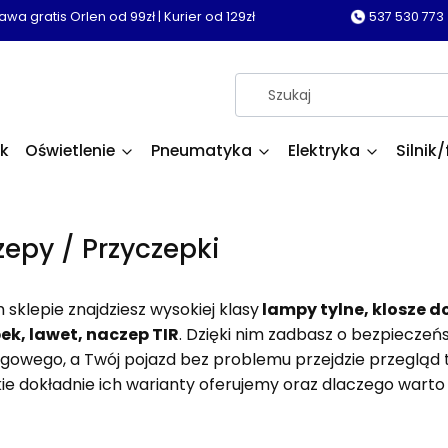
wa gratis Orlen od 99zł | Kurier od 129zł
537 530 773
k
Oświetlenie
Pneumatyka
Elektryka
Silnik/
zepy / Przyczepki
sklepie znajdziesz wysokiej klasy
lampy tylne, klosze d
ek, lawet, naczep TIR
. Dzięki nim zadbasz o bezpiecze
gowego, a Twój pojazd bez problemu przejdzie przegląd te
akie dokładnie ich warianty oferujemy oraz dlaczego war