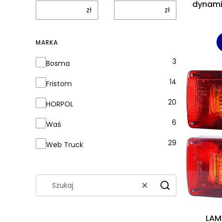
dynamic
zł
zł
MARKA
3
Marka
Bosma
14
Fristom
20
HORPOL
6
Waś
29
Web Truck
Wyczyść
Szukaj
LAM