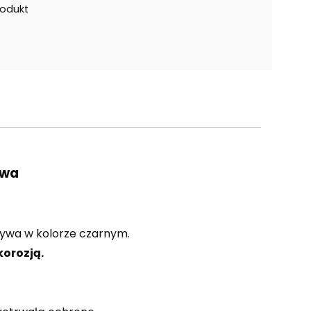
rodukt
owa
zywa w kolorze czarnym.
korozją.