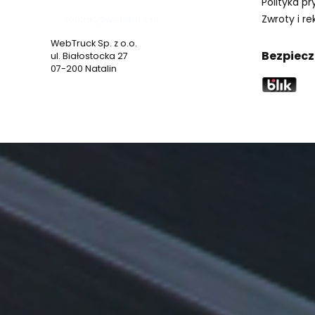
Polityka p
Zwroty i r
kontakt@webtruck.pl
WebTruck Sp. z o.o.
Bezpiecz
ul. Białostocka 27
07-200 Natalin