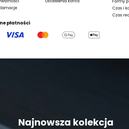
rywatności
Ustawienia konta
Formy p
eklamacje
Czas i k
Czas rea
ne płatności
Najnowsza kolekcja