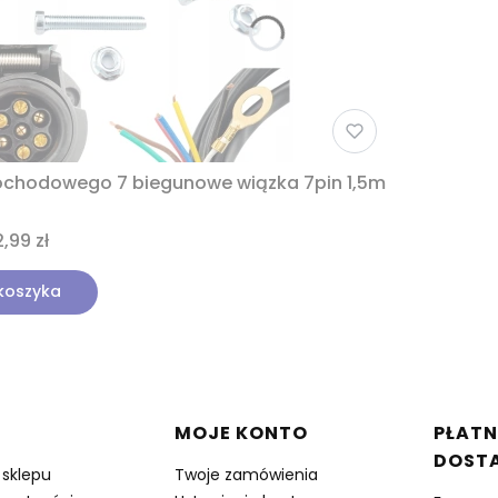
ochodowego 7 biegunowe wiązka 7pin 1,5m
,99 zł
koszyka
w stopce
MOJE KONTO
PŁATN
DOST
 sklepu
Twoje zamówienia