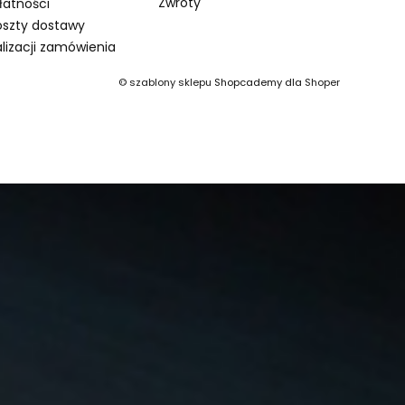
Zwroty
łatności
oszty dostawy
lizacji zamówienia
©
szablony sklepu
Shopcademy dla
Shoper