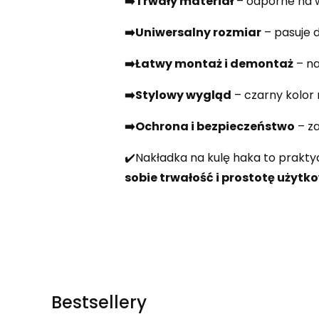
➡️Trwały materiał
– odporne na 
➡️Uniwersalny rozmiar
– pasuje 
➡️Łatwy montaż i demontaż
– na
➡️Stylowy wygląd
– czarny kolor 
➡️Ochrona i bezpieczeństwo
– za
✔️Nakładka na kulę haka to prakty
sobie trwałość i prostotę użytk
Bestsellery