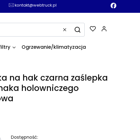
kontakt@webtruck.pl
Produkty w k
Wyczyść
Szukaj
filtry
Ogrzewanie/klimatyzacja
a na hak czarna zaślepka
haka holowniczego
owa
Dostępność: