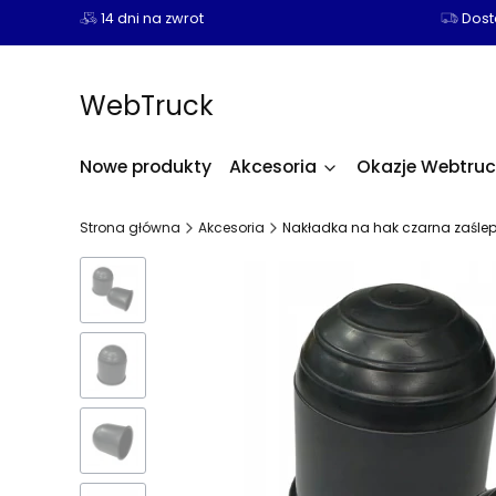
14 dni na zwrot
Dosta
WebTruck
Nowe produkty
Akcesoria
Okazje Webtruc
Strona główna
Akcesoria
Nakładka na hak czarna zaśle