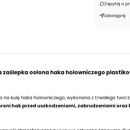
Zapytaj o p
Udostępnij
a zaślepka osłona haka holowniczego plastik
ka na kulę haka holowniczego, wykonana z trwałego twor
hroni hak przed uszkodzeniami, zabrudzeniami oraz 