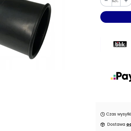
szt.
Czas wysyłki
Dostawa
od