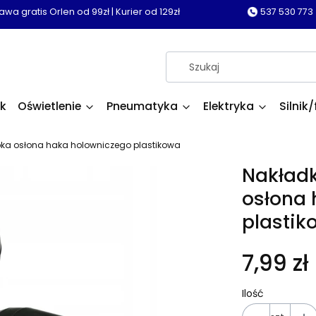
wa gratis Orlen od 99zł | Kurier od 129zł
537 530 773
k
Oświetlenie
Pneumatyka
Elektryka
Silnik/
pka osłona haka holowniczego plastikowa
Nakładk
osłona 
plastik
7,99 zł
Ilość