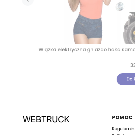
Wiązka elektryczna gniazdo haka sam
32
Do 
Linki 
POMOC
Regulamin
537 530 773