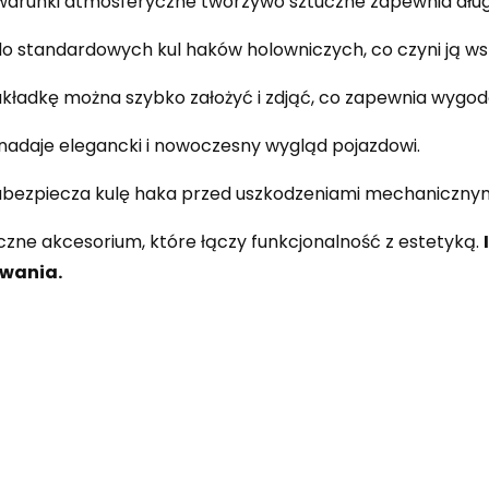
warunki atmosferyczne tworzywo sztuczne zapewnia dłu
do standardowych kul haków holowniczych, co czyni ją
kładkę można szybko założyć i zdjąć, co zapewnia wygod
nadaje elegancki i nowoczesny wygląd pojazdowi.
bezpiecza kulę haka przed uszkodzeniami mechanicznymi
czne akcesorium, które łączy funkcjonalność z estetyką.
owania.