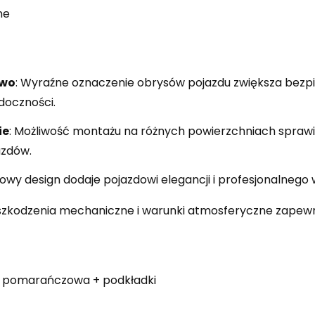
ne
two
: Wyraźne oznaczenie obrysów pojazdu zwiększa bezpi
doczności.
ie
: Możliwość montażu na różnych powierzchniach sprawia
azdów.
lowy design dodaje pojazdowi elegancji i profesjonalnego 
szkodzenia mechaniczne i warunki atmosferyczne zapewn
a pomarańczowa + podkładki