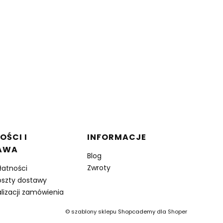
OŚCI I
INFORMACJE
AWA
Blog
Zwroty
łatności
oszty dostawy
lizacji zamówienia
©
szablony sklepu
Shopcademy dla
Shoper