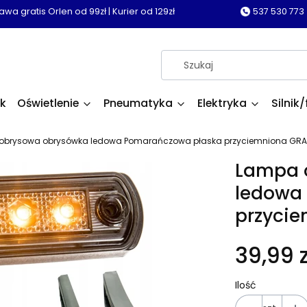
wa gratis Orlen od 99zł | Kurier od 129zł
537 530 773
k
Oświetlenie
Pneumatyka
Elektryka
Silnik/
brysowa obrysówka ledowa Pomarańczowa płaska przyciemniona GRAPH
Lampa 
ledowa
przycie
39,99 z
Ilość