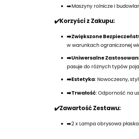
➡️Maszyny rolnicze i budowla
✔️Korzyści z Zakupu:
➡️Zwiększone Bezpieczeńs
w warunkach ograniczonej wi
➡️Uniwersalne Zastosowan
pasuje do różnych typów poj
➡️Estetyka
: Nowoczesny, sty
➡️Trwałość
: Odporność na u
✔️Zawartość Zestawu:
➡️2 x Lampa obrysowa płask