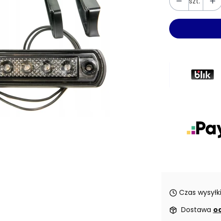
szt.
Czas wysyłki
Dostawa
od