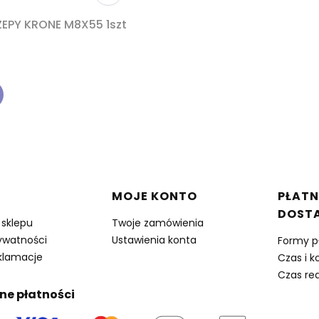
EPY KRONE M8X55 1szt
w stopce
MOJE KONTO
PŁATN
DOST
 sklepu
Twoje zamówienia
rywatności
Ustawienia konta
Formy p
eklamacje
Czas i k
Czas rea
ne płatności