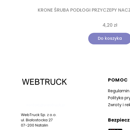
KRONE ŚRUBA PODŁOGI PRZYCZEPY NACZ
4,20 zł
Do koszyka
Linki 
POMOC
Regulamin
537 530 773
Polityka p
Zwroty i r
kontakt@webtruck.pl
WebTruck Sp. z o.o.
Bezpiecz
ul. Białostocka 27
07-200 Natalin