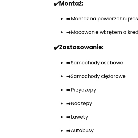
✔️Montaż:
➡️Montaż na powierzchni płask
➡️Mocowanie wkrętem o średn
✔️Zastosowanie:
➡️Samochody osobowe
➡️Samochody ciężarowe
➡️Przyczepy
➡️Naczepy
➡️Lawety
➡️Autobusy