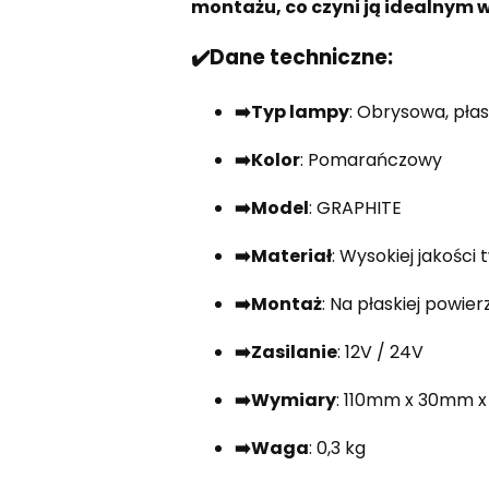
montażu, co czyni ją idealnym
✔️Dane techniczne:
➡️Typ lampy
: Obrysowa, pła
➡️Kolor
: Pomarańczowy
➡️Model
: GRAPHITE
➡️Materiał
: Wysokiej jakości
➡️Montaż
: Na płaskiej powier
➡️Zasilanie
: 12V / 24V
➡️Wymiary
: 110mm x 30mm 
➡️Waga
: 0,3 kg