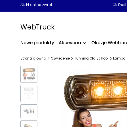
14 dni na zwrot
Dosta
WebTruck
Nowe produkty
Akcesoria
Okazje Webtruc
Strona główna
Oświetlenie
Tunning Old School
Lampa o