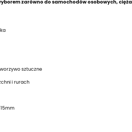
 wyborem zarówno do samochodów osobowych, ciężaro
ska
 tworzywo sztuczne
zchni i rurach
x 15mm