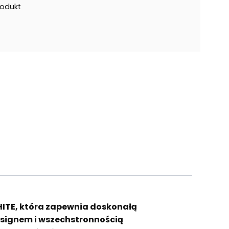
rodukt
ITE, która zapewnia doskonałą
esignem i wszechstronnością