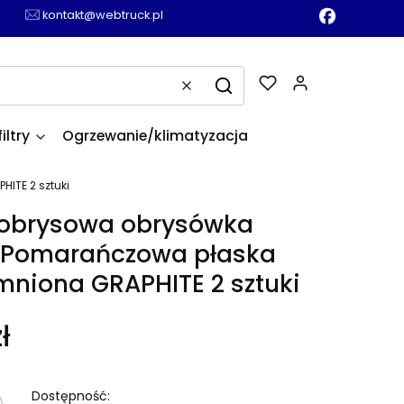
kontakt@webtruck.pl
Produkty w k
Wyczyść
Szukaj
filtry
Ogrzewanie/klimatyzacja
ITE 2 sztuki
obrysowa obrysówka
 Pomarańczowa płaska
mniona GRAPHITE 2 sztuki
ł
Dostępność: