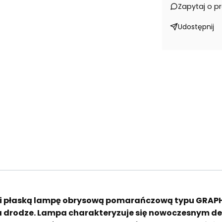
Zapytaj o p
Udostępnij
i płaską lampę obrysową pomarańczową typu GRAPH
a drodze. Lampa charakteryzuje się nowoczesnym d