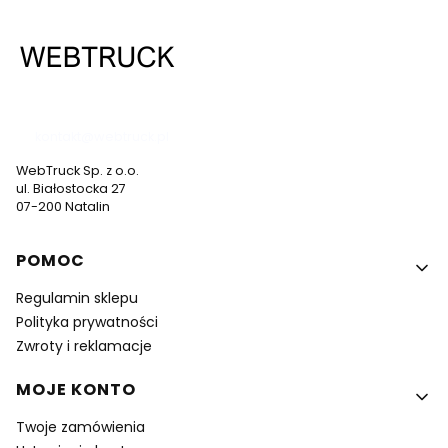
537 530 773
kontakt@webtruck.pl
WebTruck Sp. z o.o.
ul. Białostocka 27
07-200 Natalin
Linki w stopce
POMOC
Regulamin sklepu
Polityka prywatności
Zwroty i reklamacje
MOJE KONTO
Twoje zamówienia