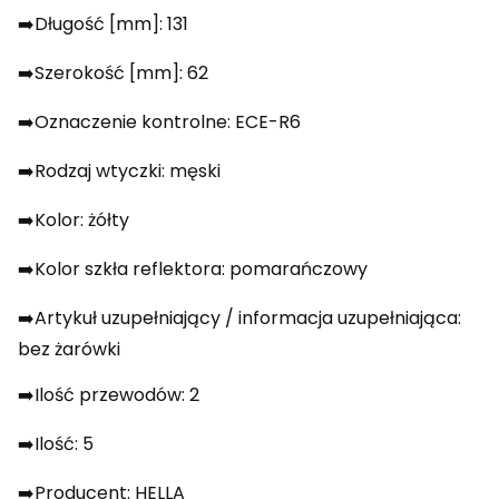
➡️Długość [mm]: 131
➡️Szerokość [mm]: 62
➡️Oznaczenie kontrolne: ECE-R6
➡️Rodzaj wtyczki: męski
➡️Kolor: żółty
➡️Kolor szkła reflektora: pomarańczowy
➡️Artykuł uzupełniający / informacja uzupełniająca:
bez żarówki
➡️Ilość przewodów: 2
➡️Ilość: 5
➡️Producent: HELLA