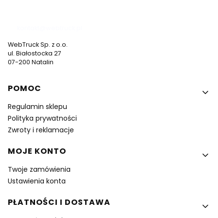
537 530 773
kontakt@webtruck.pl
WebTruck Sp. z o.o.
ul. Białostocka 27
07-200 Natalin
Linki w stopce
POMOC
Regulamin sklepu
Polityka prywatności
Zwroty i reklamacje
MOJE KONTO
Twoje zamówienia
Ustawienia konta
PŁATNOŚCI I DOSTAWA