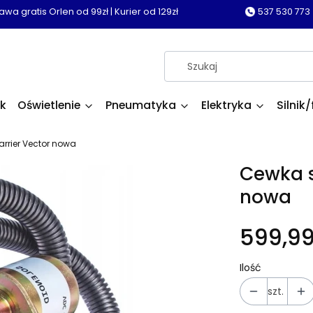
wa gratis Orlen od 99zł | Kurier od 129zł
537 530 773
k
Oświetlenie
Pneumatyka
Elektryka
Silnik/
arrier Vector nowa
Cewka s
nowa
599,99
Ilość
szt.