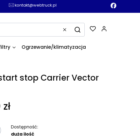
kontakt@webtruck.pl
Produkty w k
Wyczyść
Szukaj
filtry
Ogrzewanie/klimatyzacja
tart stop Carrier Vector
 zł
Dostępność:
duża ilość