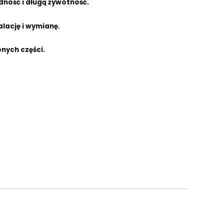
ność i długą żywotność.
lację i wymianę.
nych części.