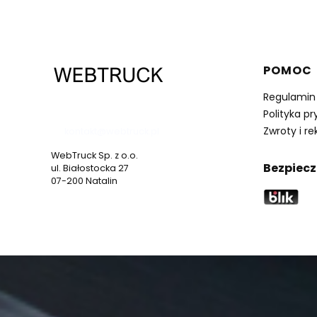
Linki 
POMOC
Regulamin
537 530 773
Polityka p
Zwroty i r
kontakt@webtruck.pl
WebTruck Sp. z o.o.
Bezpiecz
ul. Białostocka 27
07-200 Natalin