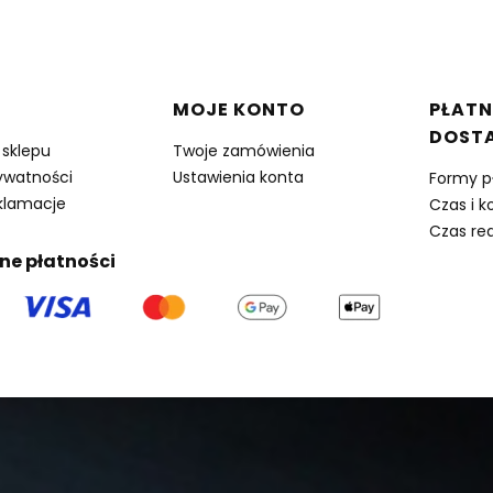
w stopce
MOJE KONTO
PŁATN
DOST
 sklepu
Twoje zamówienia
rywatności
Ustawienia konta
Formy p
eklamacje
Czas i k
Czas rea
ne płatności