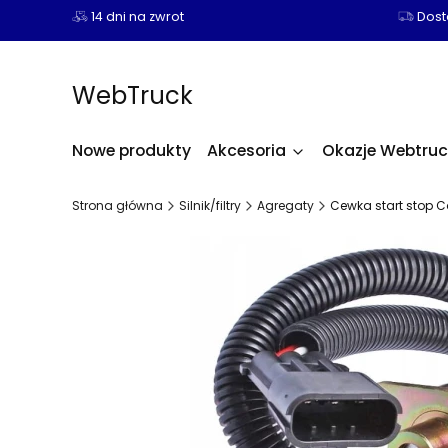
14 dni na zwrot
Dosta
WebTruck
Nowe produkty
Akcesoria
Okazje Webtruc
Strona główna
Silnik/filtry
Agregaty
Cewka start stop C