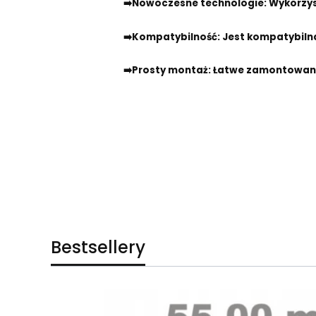
➡️Nowoczesne technologie
: Wykorzy
➡️Kompatybilność
: Jest kompatybiln
➡️Prosty montaż
: Łatwe zamontowani
Bestsellery