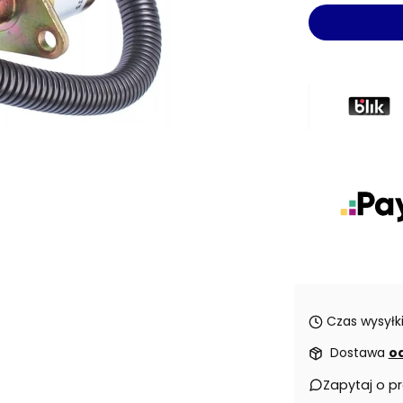
Czas wysyłki
Dostawa
od
Zapytaj o p