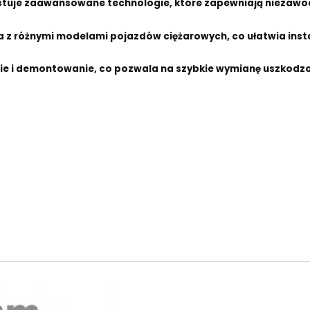
stuje zaawansowane technologie, które zapewniają niezawod
a z różnymi modelami pojazdów ciężarowych, co ułatwia insta
e i demontowanie, co pozwala na szybkie wymianę uszkodzo