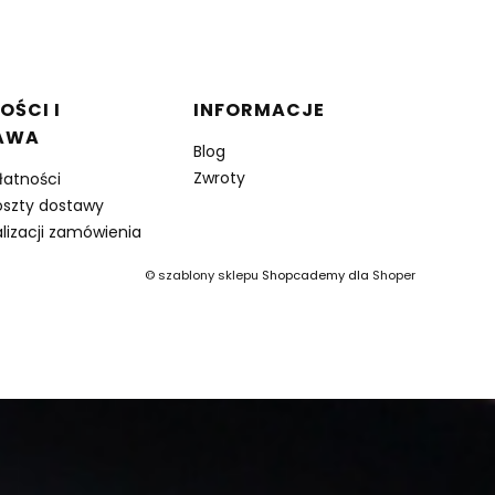
OŚCI I
INFORMACJE
AWA
Blog
Zwroty
łatności
oszty dostawy
lizacji zamówienia
©
szablony sklepu
Shopcademy dla
Shoper