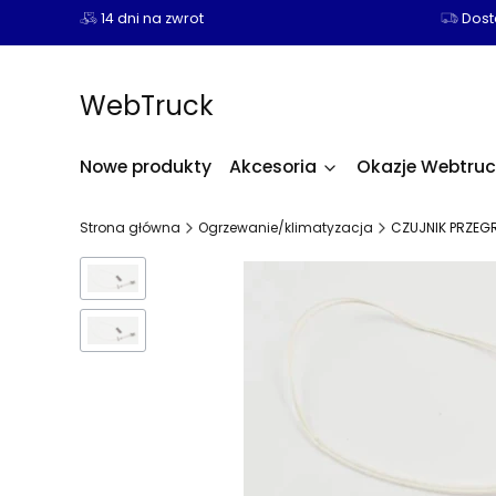
14 dni na zwrot
Dosta
WebTruck
Nowe produkty
Akcesoria
Okazje Webtruc
Strona główna
Ogrzewanie/klimatyzacja
CZUJNIK PRZEG