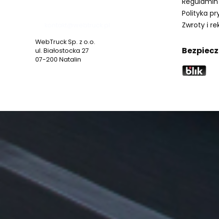
Regulamin
537 530 773
Polityka p
Zwroty i r
kontakt@webtruck.pl
WebTruck Sp. z o.o.
Bezpiecz
ul. Białostocka 27
07-200 Natalin