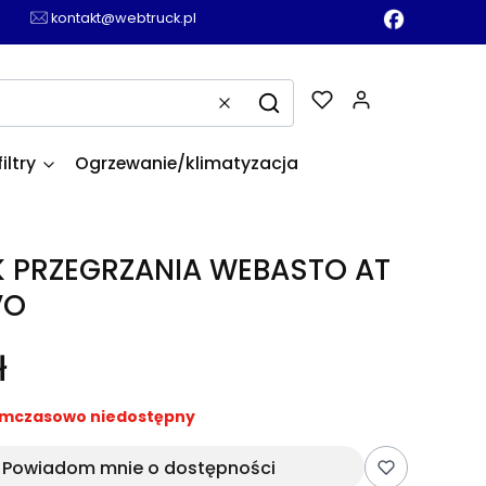
kontakt@webtruck.pl
Produkty w k
Wyczyść
Szukaj
filtry
Ogrzewanie/klimatyzacja
K PRZEGRZANIA WEBASTO AT
VO
ł
mczasowo niedostępny
Powiadom mnie o dostępności