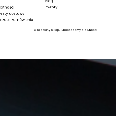
Blog
Zwroty
łatności
oszty dostawy
lizacji zamówienia
©
szablony sklepu
Shopcademy dla
Shoper