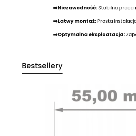
➡️Niezawodność:
Stabilna praca
➡️Łatwy montaż:
Prosta instalac
➡️Optymalna eksploatacja:
Zape
Bestsellery