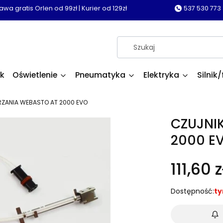
wa gratis Orlen od 99zł | Kurier od 129zł
537 530 773
k
Oświetlenie
Pneumatyka
Elektryka
Silnik/
RZANIA WEBASTO AT 2000 EVO
CZUJNI
2000 E
111,60 z
Dostępność:
ty