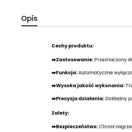
Opis
Cechy produktu:
➡️Zastosowanie:
Przeznaczony do
➡️Funkcja:
Automatyczne wyłączan
➡️Wysoka jakość wykonania:
Trw
➡️Precyzja działania:
Dokładny p
Zalety:
➡️Bezpieczeństwo:
Chroni nagrze