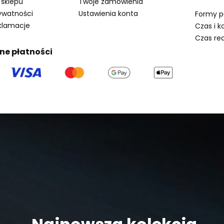
 sklepu
Twoje zamówienia
rywatności
Ustawienia konta
Formy p
eklamacje
Czas i k
Czas rea
ne płatności