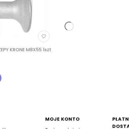
EPY KRONE M8X55 1szt
w stopce
MOJE KONTO
PŁATN
DOST