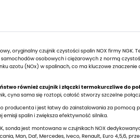
wy, oryginalny czujnik czystości spalin NOX firmy NGK. 
samochodów osobowych i ciężarowych z normą czystości sp
enku azotu (NOx) w spalinach, co ma kluczowe znaczenie d
two również czujnik i złączki termokurczliwe do p
ik, cyna sama się roztopi, całość stworzy szczelne połąc
 producenta i jest łatwy do zainstalowania za pomocą p
emisji spalin i zwiększa efektywność silnika.
GK, sonda jest montowana w czujnikach NOX dedykowa
nia, Man, Daf, Mercedes, Iveco, Renault, Euro 4,5,6, prze