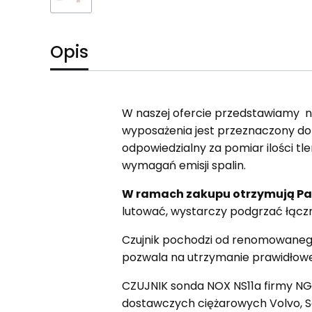
Opis
W naszej ofercie przedstawiamy no
wyposażenia jest przeznaczony do 
odpowiedzialny za pomiar ilości tl
wymagań emisji spalin.
W ramach zakupu otrzymują Pańs
lutować, wystarczy podgrzać łączn
Czujnik pochodzi od renomowanego
pozwala na utrzymanie prawidłowej 
CZUJNIK sonda NOX NS11a firmy N
dostawczych ciężarowych Volvo, Sca