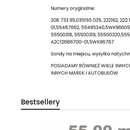
Numery oryginalne:
208 733 95,035155 035, 222192, 222
01,55487662, 55495340,5WK96605C
55500318, 55500319, 55500320,555
A2C12686700-01,5WK96767
Sondy na miejscu, wysyłka natych
POSIADAMY RÓWNIEŻ WIELE INNYC
INNYCH MAREK I AUTOBUSÓW
Bestsellery