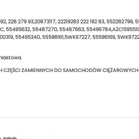
 192, 228 279 93,20873117, 22219283 222 192 83, 55228279
, 55495632, 55487270, 55487663, 55496784,A2C1595510
00319, 55495340, 55598161,5WK97227, 55596169, 5WK9722
miastowa.
H CZĘŚCI ZAMIENNYCH DO SAMOCHODÓW CIĘŻAROWYCH VOL