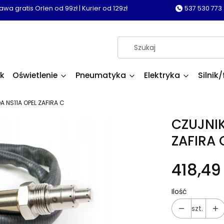
wa gratis Orlen od 99zł | Kurier od 129zł
537 530 773
k
Oświetlenie
Pneumatyka
Elektryka
Silnik/
 NS11A OPEL ZAFIRA C
CZUJNI
ZAFIRA 
418,49 
Ilość
szt.