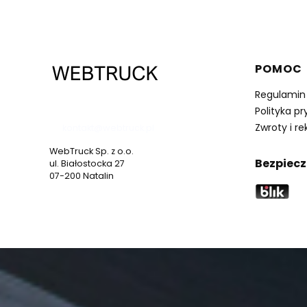
Linki 
POMOC
Regulamin
537 530 773
Polityka p
Zwroty i r
kontakt@webtruck.pl
WebTruck Sp. z o.o.
Bezpiecz
ul. Białostocka 27
07-200 Natalin