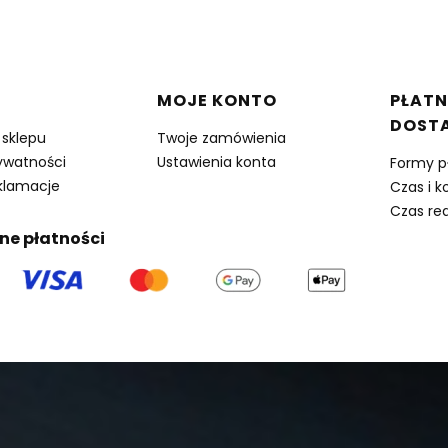
w stopce
MOJE KONTO
PŁATN
DOST
 sklepu
Twoje zamówienia
rywatności
Ustawienia konta
Formy p
eklamacje
Czas i k
Czas rea
ne płatności