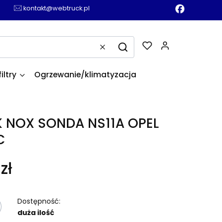
kontakt@webtruck.pl
Produkty w k
Wyczyść
Szukaj
filtry
Ogrzewanie/klimatyzacja
K NOX SONDA NS11A OPEL
C
zł
Dostępność:
duża ilość