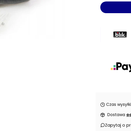
Czas wysyłki
Dostawa
od
Zapytaj o p