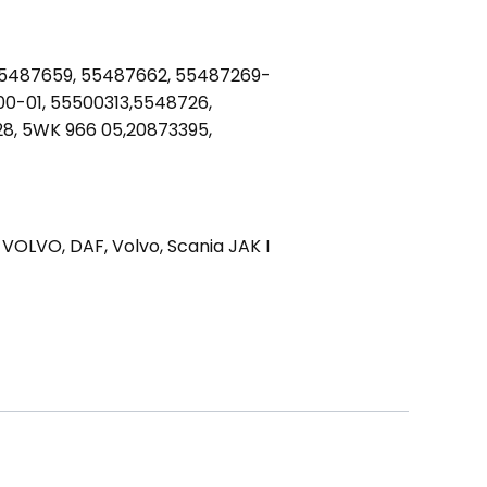
9, 55487659, 55487662, 55487269-
0-01, 55500313,5548726,
8, 5WK 966 05,20873395,
VO, DAF, Volvo, Scania JAK I