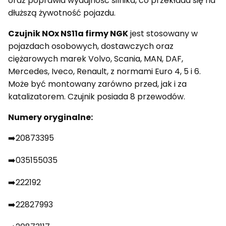
oraz poprawia wydajność silnika, co przekłada się na
dłuższą żywotność pojazdu.
Czujnik NOx NS11a firmy NGK
jest stosowany w
pojazdach osobowych, dostawczych oraz
ciężarowych marek Volvo, Scania, MAN, DAF,
Mercedes, Iveco, Renault, z normami Euro 4, 5 i 6.
Może być montowany zarówno przed, jak i za
katalizatorem. Czujnik posiada 8 przewodów.
Numery oryginalne:
➡️20873395
➡️035155035
➡️222192
➡️22827993