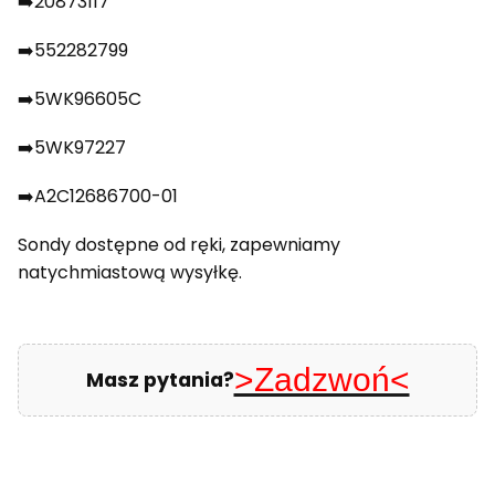
➡️20873117
➡️552282799
➡️5WK96605C
➡️5WK97227
➡️A2C12686700-01
Sondy dostępne od ręki, zapewniamy
natychmiastową wysyłkę.
>Zadzwoń<
Masz pytania?