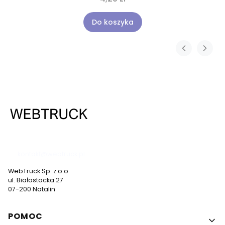
Do koszyka
537 530 773
kontakt@webtruck.pl
WebTruck Sp. z o.o.
ul. Białostocka 27
07-200 Natalin
Linki w stopce
POMOC