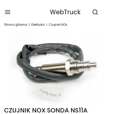
WebTruck
Produ
Otwórz wy
Strona główna
Elektryka
Czujniki NOx
CZUJNIK NOX SONDA NS11A