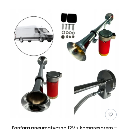
Fanfara pneumatyczna 12V z kompresorem –