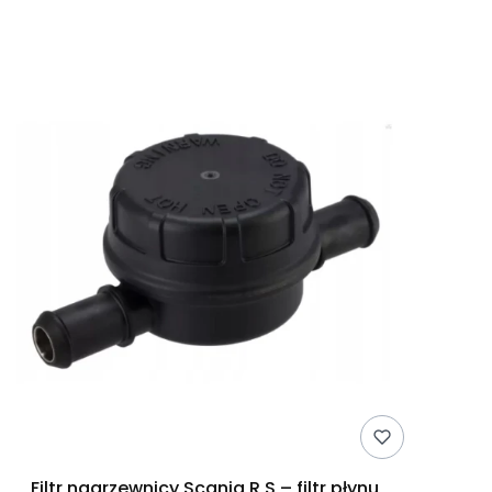
Filtr nagrzewnicy Scania R S – filtr płynu