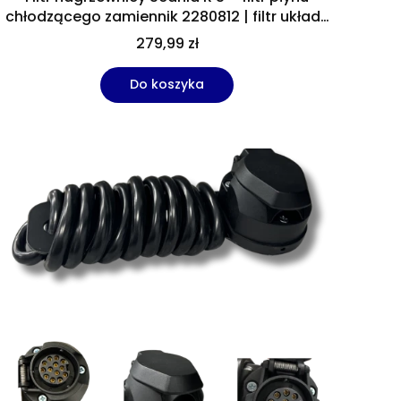
chłodzącego zamiennik 2280812 | filtr układu
chłodzenia Scania
279,99 zł
Do koszyka