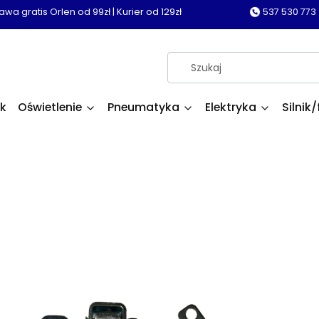
wa gratis Orlen od 99zł | Kurier od 129zł
537 530 773
k
Oświetlenie
Pneumatyka
Elektryka
Silnik/