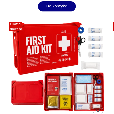
Do koszyka
Okazja
-7%
Nowość