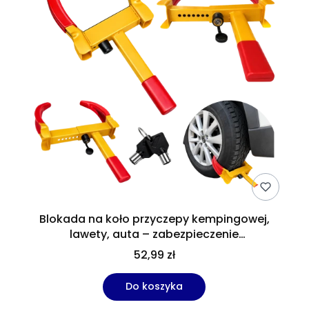
Blokada na koło przyczepy kempingowej,
lawety, auta – zabezpieczenie
antykradzieżowe stalowa
52,99 zł
Do koszyka