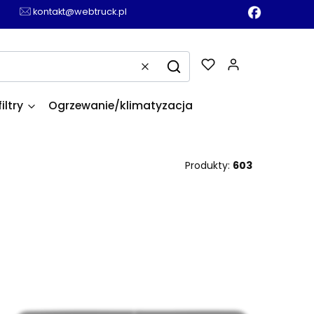
kontakt@webtruck.pl
Produkty w k
Wyczyść
Szukaj
filtry
Ogrzewanie/klimatyzacja
Produkty:
603