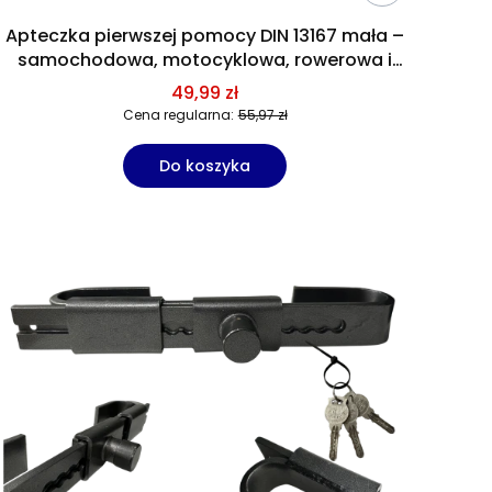
Apteczka pierwszej pomocy DIN 13167 mała –
samochodowa, motocyklowa, rowerowa i
turystyczna
49,99 zł
Cena regularna:
55,97 zł
Do koszyka