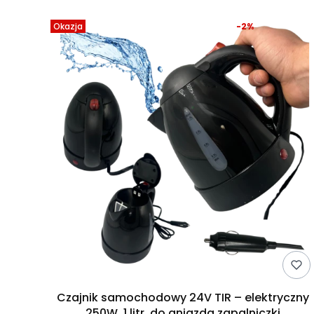
Okazja
-2%
Czajnik samochodowy 24V TIR – elektryczny
250W, 1 litr, do gniazda zapalniczki