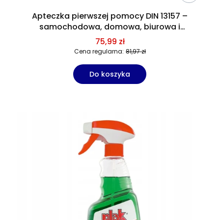
Apteczka pierwszej pomocy DIN 13157 –
samochodowa, domowa, biurowa i
przemysłowa
75,99 zł
Cena regularna:
81,97 zł
Do koszyka