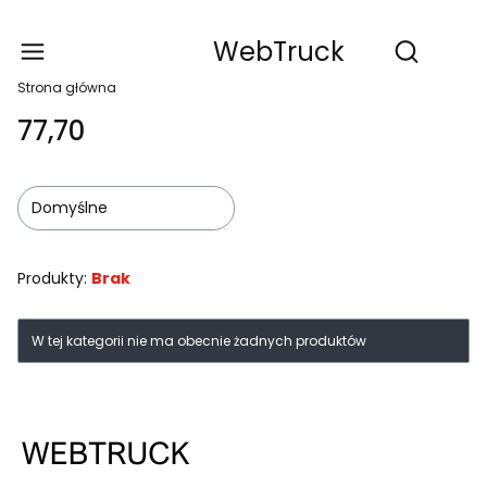
WebTruck
Produ
Otwórz wy
Strona główna
77,70
Domyślne
Produkty:
Brak
Lista produktów
W tej kategorii nie ma obecnie żadnych produktów