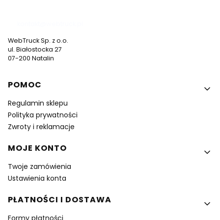
537 530 773
kontakt@webtruck.pl
WebTruck Sp. z o.o.
ul. Białostocka 27
07-200 Natalin
Linki w stopce
POMOC
Regulamin sklepu
Polityka prywatności
Zwroty i reklamacje
MOJE KONTO
Twoje zamówienia
Ustawienia konta
PŁATNOŚCI I DOSTAWA
Formy płatności