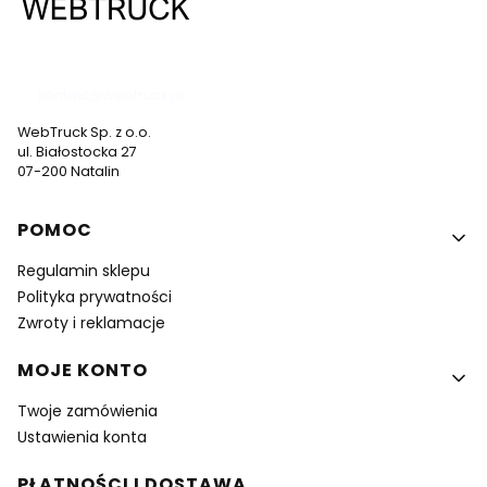
537 530 773
kontakt@webtruck.pl
WebTruck Sp. z o.o.
ul. Białostocka 27
07-200 Natalin
Linki w stopce
POMOC
Regulamin sklepu
Polityka prywatności
Zwroty i reklamacje
MOJE KONTO
Twoje zamówienia
Ustawienia konta
PŁATNOŚCI I DOSTAWA