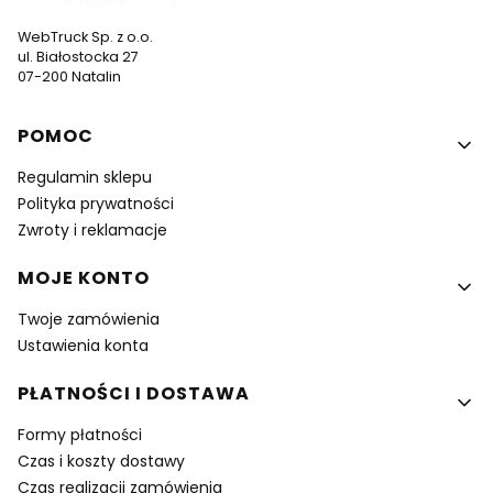
WebTruck Sp. z o.o.
ul. Białostocka 27
07-200 Natalin
Linki w stopce
POMOC
Regulamin sklepu
Polityka prywatności
Zwroty i reklamacje
MOJE KONTO
Twoje zamówienia
Ustawienia konta
PŁATNOŚCI I DOSTAWA
Formy płatności
Czas i koszty dostawy
Czas realizacji zamówienia