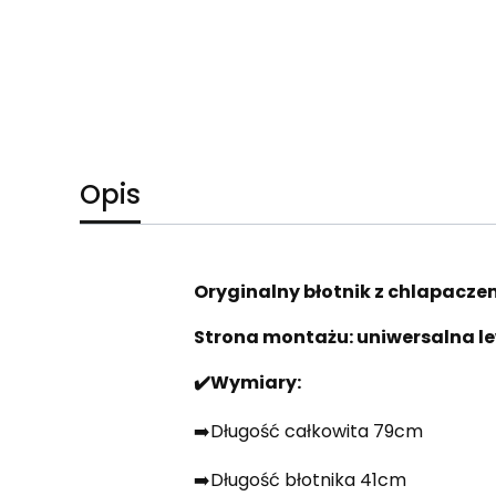
Opis
Oryginalny błotnik z chlapacz
Strona montażu: uniwersalna l
✔️Wymiary:
➡️Długość całkowita 79cm
➡️Długość błotnika 41cm