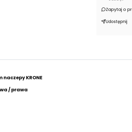
Zapytaj o p
Udostępnij
em naczepy KRONE
ewa / prawa