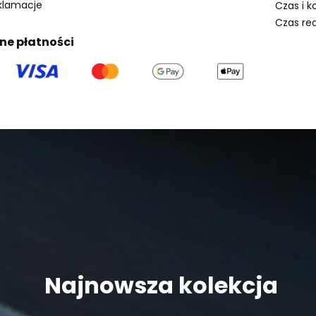
eklamacje
Czas i k
Czas rea
ne płatności
Najnowsza kolekcja