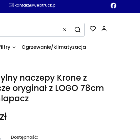
kontakt@webtruck.pl
Produkty w k
Wyczyść
Szukaj
filtry
Ogrzewanie/klimatyzacja
 tylny naczepy Krone z
ze oryginał z LOGO 78cm
hlapacz
zł
Dostępność: