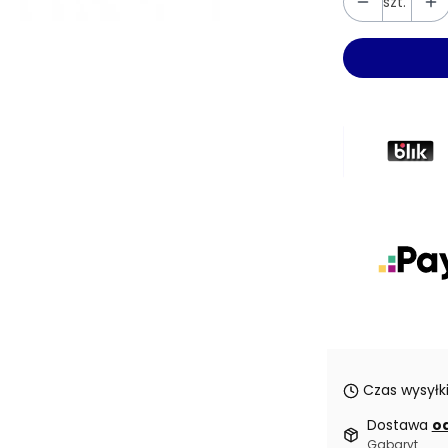
szt.
Czas wysyłki
Dostawa
od
Gabaryt