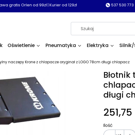
wa gratis Orlen od 99zł | Kurier od 129zł
537 530 773
k
Oświetlenie
Pneumatyka
Elektryka
Silnik/
 tylny naczepy Krone z chlapacze oryginał z LOGO 78cm długi chlapacz
Błotnik
chlapac
długi c
251,75 
Ilość