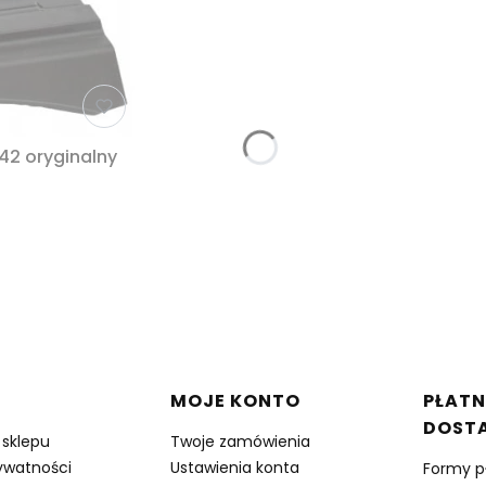
2 oryginalny
w stopce
MOJE KONTO
PŁATN
DOST
 sklepu
Twoje zamówienia
rywatności
Ustawienia konta
Formy p