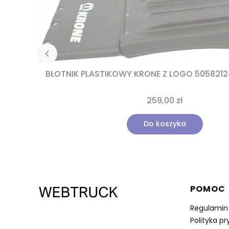
BŁOTNIK PLASTIKOWY KRONE Z LOGO 50582124
259,00 zł
Do koszyka
Linki 
POMOC
Regulamin
537 530 773
Polityka p