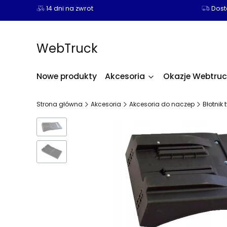
14 dni na zwrot
Dosta
WebTruck
Nowe produkty
Akcesoria
Okazje Webtruc
Strona główna
Akcesoria
Akcesoria do naczep
Błotnik