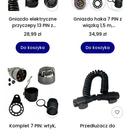
Gniazdo elektryczne
Gniazdo haka 7 PIN z
przyczepy 13 PIN z
wiązką 1,5 m,
podstawką i uchwytem
mocowaniem i
28,99 zł
34,99 zł
– gniazdo haka
zaślepką
holowniczego 12V do
Do koszyka
Do koszyka
przyczepki
Komplet 7 PIN: wtyk,
Przedłużacz do