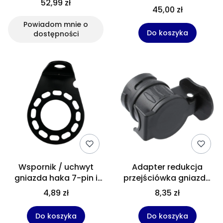
52,99 zł
13-pin, długość 5 m
7-pin | instalacja
45,00 zł
oświetlenia przyczepki
Powiadom mnie o
Do koszyka
dostępności
Wspornik / uchwyt
Adapter redukcja
gniazda haka 7-pin i
przejściówka gniazda
13-pin – blaszka
hak haka z 13 na 7 pin
4,89 zł
8,35 zł
montażowa
do przyczepki
Do koszyka
Do koszyka