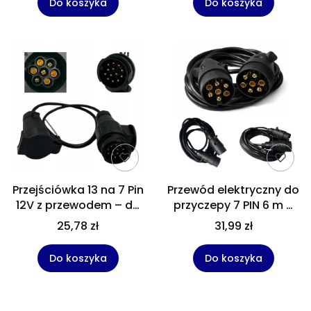
Do koszyka
Do koszyka
przyczepek
Przejściówka 13 na 7 Pin
Przewód elektryczny do
12V z przewodem – do
przyczepy 7 PIN 6 m –
przyczep i lawet
przedłużacz instalacji
25,78 zł
31,99 zł
przyczepy, kabel 7-pin
do lawety i przyczepki
Do koszyka
Do koszyka