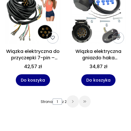
Wiązka elektryczna do
Wiązka elektryczna
przyczepki 7-pin –
gniazdo haka
Długość 5m (Gotowy
samochodowego 13
42,57 zł
34,87 zł
przewód z wtyczką)
biegunowe wiązka 1,5m
Do koszyka
Do koszyka
Strona
z 2
Przejdź do ostatniej 