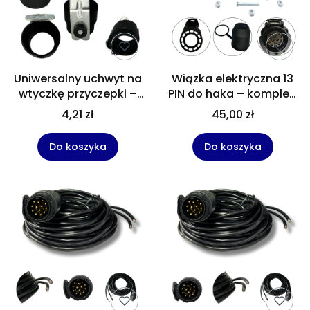
Uniwersalny uchwyt na
Wiązka elektryczna 13
wtyczkę przyczepki –
PIN do haka – komplet:
mocowanie do złączy
gniazdo, osłona haka i
4,21 zł
45,00 zł
13-pin i 7-pin,
uchwyt montażowy
wykonany z trwałego
Do koszyka
Do koszyka
plastiku.