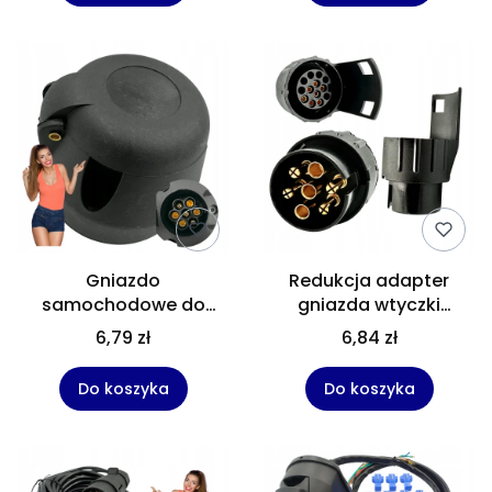
Gniazdo
Redukcja adapter
samochodowe do
gniazda wtyczki
haka przyczepki
przyczepki przyczepy
6,79 zł
6,84 zł
przyczepy 7 polowe 12V
7/13 bolców pin
plastikowe
Do koszyka
Do koszyka