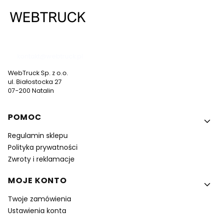
537 530 773
kontakt@webtruck.pl
WebTruck Sp. z o.o.
ul. Białostocka 27
07-200 Natalin
Linki w stopce
POMOC
Regulamin sklepu
Polityka prywatności
Zwroty i reklamacje
MOJE KONTO
Twoje zamówienia
Ustawienia konta