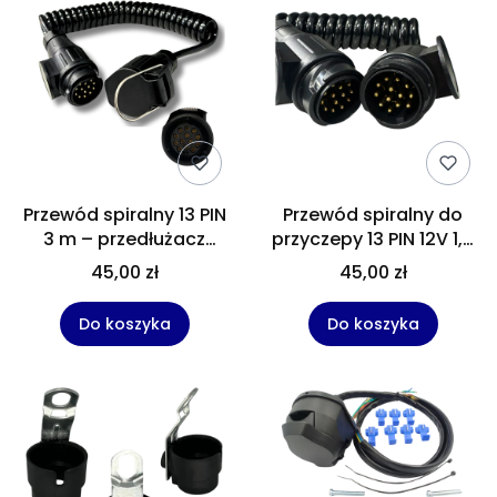
Przewód spiralny 13 PIN
Przewód spiralny do
3 m – przedłużacz
przyczepy 13 PIN 12V 1,5
elektryczny do
m – przedłużka
45,00 zł
45,00 zł
przyczepy, wtyczka +
instalacji elektrycznej
gniazdo 12V
przyczepki
Do koszyka
Do koszyka