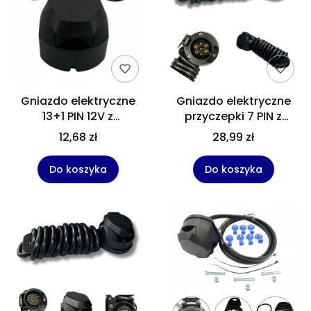
Gniazdo elektryczne
Gniazdo elektryczne
13+1 PIN 12V z
przyczepki 7 PIN z
kontaktami
uchwytem + wiązka –
12,68 zł
28,99 zł
skręcanymi –
zestaw instalacji haka
przyczepy, kampery,
12V
Do koszyka
Do koszyka
lawety