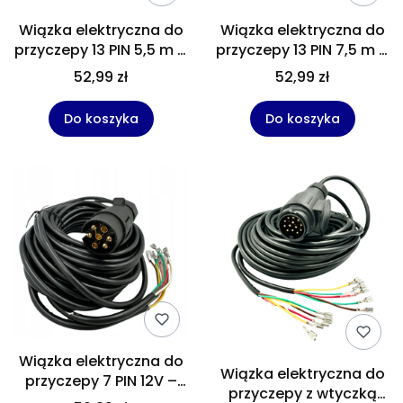
Wiązka elektryczna do
Wiązka elektryczna do
przyczepy 13 PIN 5,5 m –
przyczepy 13 PIN 7,5 m –
przewód instalacja do
przewód instalacja do
52,99 zł
52,99 zł
przyczepki i lawety do
przyczepki, lawety i
zarobienia
naczepy do zarobienia
Do koszyka
Do koszyka
Wiązka elektryczna do
Wiązka elektryczna do
przyczepy 7 PIN 12V –
przyczepy z wtyczką
kabel 2×9 m z wtyczką