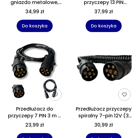
gniazdo metalowe,
przyczepy 13 PIN
uchwyt oraz zaślepka
spiralny kabel 3 m –
34,99 zł
37,99 zł
przedłużka świateł
przyczepy 12V wtyk /
Do koszyka
Do koszyka
gniazdo
Przedłużacz do
Przedłużacz przyczepy
przyczepy 7 PIN 3 m –
spiralny 7-pin 12V (3
kabel elektryczny
metry) – Elastyczny
23,99 zł
30,99 zł
wtyczka + gniazdo 7-
kabel połączeniowy
pin do przyczep, lawet i