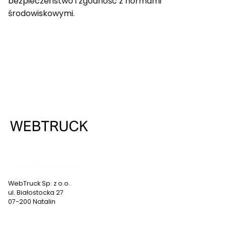
bezpieczeństwo i zgodność z normami
środowiskowymi.
537 530 773
kontakt@webtruck.pl
WebTruck Sp. z o.o.
ul. Białostocka 27
07-200 Natalin