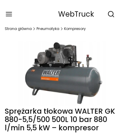
WebTruck
Produ
Otwórz wy
Strona główna
Pneumatyka
Kompresory
Sprężarka tłokowa WALTER GK
880-5,5/500 500L 10 bar 880
l/min 5,5 kW – kompresor