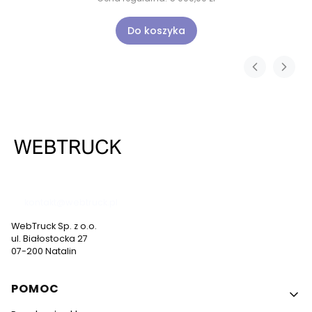
Do koszyka
537 530 773
kontakt@webtruck.pl
WebTruck Sp. z o.o.
ul. Białostocka 27
07-200 Natalin
Linki w stopce
POMOC